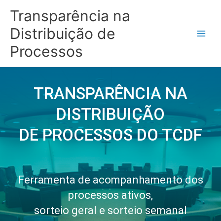
Ir
Main
Transparência na
para
Men
o
Distribuição de
conteúdo
Processos
TRANSPARÊNCIA NA
DISTRIBUIÇÃO
DE PROCESSOS DO TCDF
Ferramenta de acompanhamento dos
processos ativos,
sorteio geral e sorteio semanal