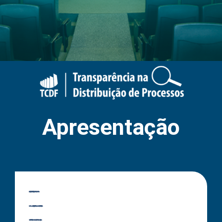
Apresentação
Para ampliar a transparência das informações sobre a distribuição de processos no Tribunal de Contas do Distrito Federal, a Presidência da Corte apresenta este hotsite, que reúne informações a respeito de como são divididos entre os Conselheiros os processos em trâmite na Corte de Contas.
Nesta ferramenta de acompanhamento e controle, você tem acesso a três painéis em que é possível, de maneira fácil e intuitiva, pesquisar dados não apenas sobre os sorteios de novos processos autuados, mas também sobre a distribuição de todos os processos ativos no Tribunal que tenham relator designado.
Os painéis foram elaborados pela Secretaria de Tecnologia da Informação e oferecem informações visualmente organizadas em gráficos, customizáveis e detalhadas em tabelas que podem ser exportadas para outros programas.