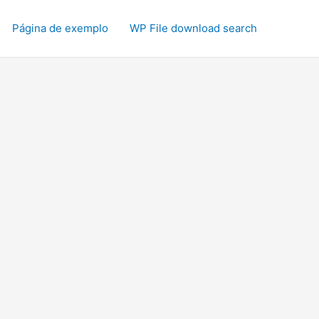
Página de exemplo
WP File download search